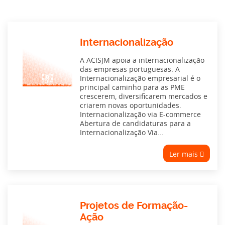
Internacionalização
A ACISJM apoia a internacionalização
das empresas portuguesas. A
Internacionalização empresarial é o
principal caminho para as PME
Warning
/home/acisjmpt/public_html/wp-content/themes/aci-sjm-theme/parts/part-card-areas.php
6
: Undefined variable $post_id in
on line
crescerem, diversificarem mercados e
criarem novas oportunidades.
Internacionalização via E-commerce
Abertura de candidaturas para a
Internacionalização Via...
Ler mais
Projetos de Formação-
Ação