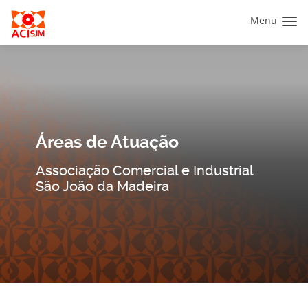
Warning
/home/acisjmpt/public_html/wp-
: Undefined property: WP_Error::$slug in
content/themes/aci-sjm-theme/header.php
152
on line
Menu
Áreas de Atuação
Associação Comercial e Industrial
São João da Madeira