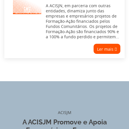
A ACISJN, em parceria com outras
entidades, dinamiza junto das
Warning
/home/acisjmpt/public_html/wp-content/themes/aci-sjm-theme/parts/part-card-areas.php
6
: Undefined variable $post_id in
on line
empresas e empresários projetos de
Formação-Ação financiados pelos
Fundos Comunitários. Os projetos de
Formação-Ação são financiados 90% e
a 100% a fundo perdido e permitem...
Ler mais
ACISJM
A ACISJM Promove e Apoia